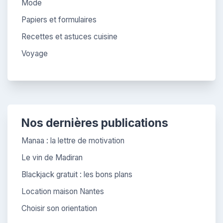
Mode
Papiers et formulaires
Recettes et astuces cuisine
Voyage
Nos dernières publications
Manaa : la lettre de motivation
Le vin de Madiran
Blackjack gratuit : les bons plans
Location maison Nantes
Choisir son orientation