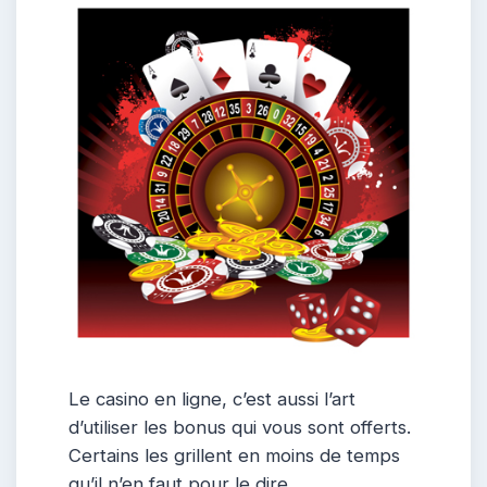
Le casino en ligne, c’est aussi l’art
d’utiliser les bonus qui vous sont offerts.
Certains les grillent en moins de temps
qu’il n’en faut pour le dire.