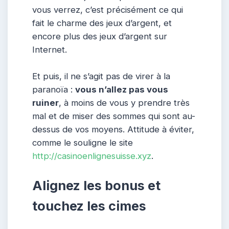
vous verrez, c’est précisément ce qui
fait le charme des jeux d’argent, et
encore plus des jeux d’argent sur
Internet.
Et puis, il ne s’agit pas de virer à la
paranoïa :
vous n’allez pas vous
ruiner
, à moins de vous y prendre très
mal et de miser des sommes qui sont au-
dessus de vos moyens. Attitude à éviter,
comme le souligne le site
http://casinoenlignesuisse.xyz
.
Alignez les bonus et
touchez les cimes